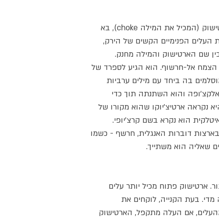
לפנים הייתה סברה ששמו של הארטישוק (המכיל את המילה choke), בא
 העלים הפנימיים הקשים של הירק,
ין שם הארטישוק והמילה מחנק.
הצמח אל-חרשוף. הוא הגיע לספרד של
וסלמים בה ביחד עם מילים ערביות
קצ'ופה והוא השתנתה תוך כדי
יא נקראה ארטיצ'יוקו שהוא מקורו של
טלקית הוא נקרא בשם קרצ'יופי.
ארצות דוברות האנגלית, חרשף - כשמו
 שאליה הוא משתייך.
ר. ארטישוק פתוח מכיל יותר עלים
מדי. בעת הקנייה, לוקחים את
העלים, אם העלה מתקפל, הארטישוק