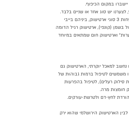
 יישברו במקום הכיפוף.
 לצערנו יש סוג אחד או שניים בלבד.
בשוק רגיל באיטליה אפשר למצוא לפחות 3 סוגי ארטישוק, ביניהם בייבי
בשמן (קונפי), ארטישוק רגיל הדומה
רות" וארטישוק חום שמתאים במיוחד
נחשב למאכל יוקרתי, הארטישוק גם
סיבים ועליו משמשים לטיפול ברמות גבוהות של
 סילוק רעלים), לטיפול בהפרעות
ק חומצות מרה.
הורדת לחץ-דם ולטרשת-עורקים.
לבין הארטישוק הירושלמי שהוא ירק