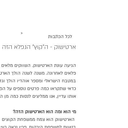
ג
אקומו
של
אתר האוכל
מתכונים
סדנאות
'
>
לכל הכתבות
ארטישוק - ה"קוץ" הנפלא הזה
הגיעה עונת הארטישוק. השווקים מלאים ב
פלאים לאחרונה. משנה לשנה הולך הארטי
במטבח הישראלי ומספר אוהדיו הולך וגד
כדאי שתקראו כמה פרטים נוספים על הפר
אותו עדיין, אנו ממליצים לנסות כמה מן ה
מי הוא ומה הוא הארטישוק הזה?
הארטישוק הוא צמח ממשפחת הקוצים פריו
בטעות למשפחת הירקות. פריו נראה כעין 