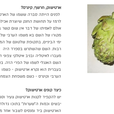
ארטישוק, חרשף, קינרס?
לרמז על תחושת החנק שיוצרת אכילת
אולם לאמיתו של דבר אין שום קשר ב
מקורו של השם בא משמו הערבי של 
ימי הביניים, בתקופת שלטונם של המ
רבות. השם שהשתרש בספרד היה אל
מעברו לאיטליה ובניב איטלקי צפוני ה
השם האנגלי לשמו של הפרי הזה. באי
בעברית הוא נקרא ארטישוק - כשמו ב
הערבי וקינרס - כשם משפחת הצמחים
כיצד קונים ארטישוק?
יש להקפיד לקנות ארטישוק צעיר וסגו
יבשים וכמות ה"שערות" בתוכו גדולה 
הארטישוק ביד ומנסים לשבור אחד מ