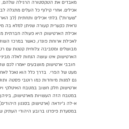
מאבדים את הטקסטורה הרגילה שלהם, צ
אכילים. אחרי קילוף כל העלים מתגלה לב
"שערות") בלתי אכילים ותחתית (לב האר
נראית כקערית קעורה שניתן למלא בה מילו
אכילת הארטישוק היא פעולה חברתית מ
לאכילת ארוחת פונדו, כאשר במרכז השול
מבושלים ומסביבה צלוחית קטנות עם רטב
הארטישוק אינו עושה הנחות לאלה מבינינו
חובבי ארטישוק מושבעים יאמרו לכם ש
מעט של הפרי. בדרך כלל הוא נאכל לאחר
גם למנות מיוחדות כמו רוטבי פסטה ותו
ארטישוק חלק חשוב במטבח האיטלקי וישנ
במטבח הזה העשויות מארטישוק, ביניהן 
א-לה ג'יודאה (ארטישוק בסגנון היהודים
במסעדת פיפרנו ברובע היהודי העתיק של