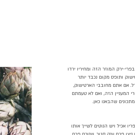
חנות
כתבות וטיולים
גבינות
סרטונים
כותבים עלי
פרי-ירק המוזר הזה ומחיריו ירדו
שוק ותופס מקום נכבד יותר
ל. אם אתם מחובבי הארטישוק,
י המעניין הזה, ואם לא טעמתם
מתכונים שהבאנו כאן.
 אכיל ויש הנוטים לשייך אותו
ניצן פרח ענק סגור, שטרם פרח.