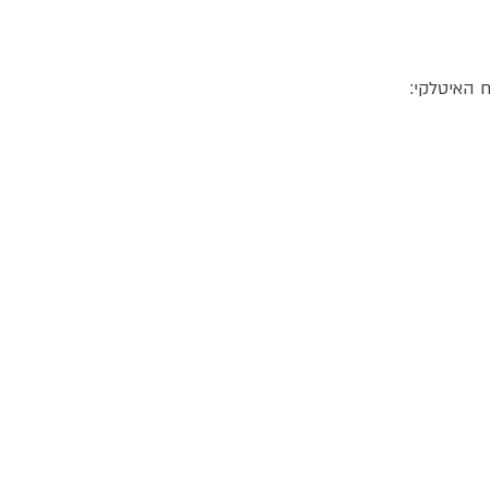
 האיטלקי:
ג
אקומו
של
אתר האוכל
'
כל הזכויות שמורות @ 2024