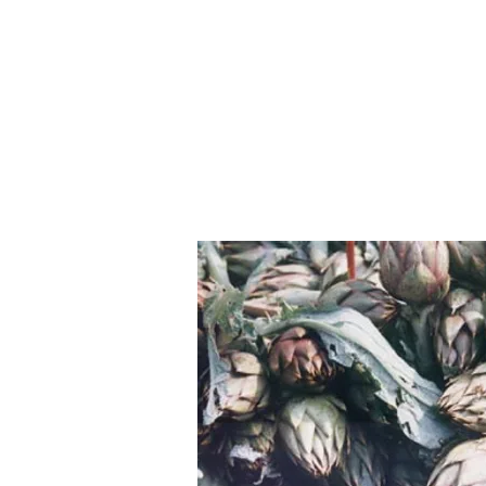
התחבר / הרשם
נו
More