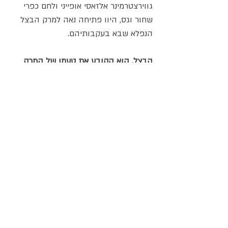
גווירצטרמינר אלזאסי אופייני ולחם כפרי
שחור וגס, היוו פתיחה נאה למרק הבצל
הנפלא שבא בעקבותיהם.
הבצל, הוא הקובע את טעמו של המרק
הבצל, כך אמר אותו פונדקאי שהסב
לשולחננו ללא הזמנה מוקדמת, הוא הקובע
את טעמו של המרק. שאלה אחת מפי,
הביאה אותו להפליג בדיבור ובסיפורים. יש
בצלים שונים, המשיך ואמר, והביא לנו
ממטבחו כששה סוגים שונים של בצלים.
מכולם, הכרנו שניים בלבד (זה היה לפני
כמה וכמה שנים) – הבצל היבש החום
והבצל הירוק עם עליו הארוכים שאנו
משתמשים בו לסלטים שלנו.
היו שם בצלים סגולים – שרק החלו