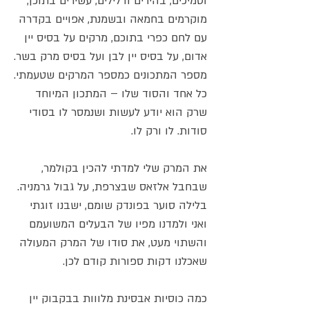
וסמיכים, בהירים ודלילים, עשירים בתוכן,
מוקרמים בחמאה ובשמנת, אפויים בקדרה
עם לחם כפרי בתוכם, מרקים על בסיס יין
אדום, על בסיס יין לבן ועל בסיס מרק בשר.
מספר המתכונים כמספר המרקים שטעמתי.
כל אחד והסוד שלו – המתכון המיוחד
שרק הוא יודע לעשות ושנמסר לו בסודי
סודות. לו ורק לו.
את המרק שלי למדתי להכין בקולמר,
שבחבל אלזאס שבצרפת, על גבול גרמניה.
בלילה סוער בפונדק שומם, ישבנו זוגתי
ואני ולמדנו מפיו של הבעלים המשועמם
והשתוי מעט, את סודו של המרק המעולה
שאכלנו דקות ספורות קודם לכן.
כמה כוסיות אבסינת מלווות בבקבוק יין