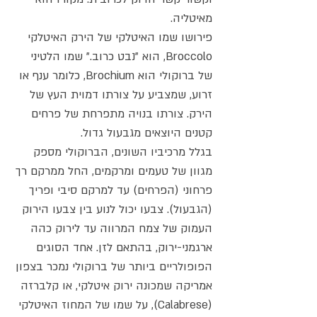
מאיטליה.
פירושו שמו האיטלקי של הירק האיטלקי
Broccolo, הוא "נבט כרוב." שמו הלטיני
של ברוקולי הוא Brochium, כלומר ענף או
זרוע, שמצביע על צורתו דמוית העץ של
הירק. צורתו בנויה מתפרחת של פרחים
קטנים היוצאים מגבעול גדול.
בגלל מרכיביו השונים, הברוקולי מספק
מגוון של טעמים ומרקמים, החל ממרקם רך
פרחוני (הפרחים) עד למרקם סיבי ופריך
(הגבעול). צבעו יכול לנוע בין צבעו הירוק
העמוק של צמח המרווה עד לירוק כהה
ארגמני-ירוק, בהתאם לזן. אחד הסוגים
הפופולריים ביותר של ברוקולי נמכר בצפון
אמריקה שמכונה ירוק איטלקי, או קלברזה
(Calabrese), על שמו של המחוז האיטלקי