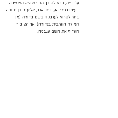
עגבנייה, קרא לה כך מפני שהיא הצטיירה
בעיניו כפרי העגבים. אגב, אליעזר בן יהודה
בחר לקרוא לעגבניה בשם בדורה (מן
המילה הערבית בנדורה), אך הציבור
העדיף את השם עגבניה.
בשנים האחרונות, בעקבות הרכבות
במעבדות ביולוגיות הופיעו בשוק עגבניות
בצורות שונות ובטעמים שונים וביניהן
עדבניות שרי, עגבניות שרי תמר, עגבניות
צהובות, עגבניות מנומרות ועוד.
אין כמעט מטבח בעולם כיום שהעגבנייה
אינה מהווה בו מרכיב חשוב למאכלים
רבים. עגבניות טובות לבישול, לאפייה,
למאכל טריות, לסלטים, לרטבים, למיץ ועוד
ומקובל לחשוב שהן עוזרות במניעת