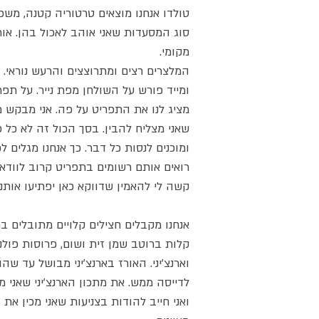
טולדו אנחנו מוצאים טרטוריה קטנה, משפ
סוג המסעדות שאני אוהב לאכול בהן. אות
מקומי.
המלצרים רצים ומתרוצצים והרעש נוראי. המ
ומייד פורש על השולחן מפת נייר. על תפר
מציג לנו את התפריט על פה. אני מבקש מ
שאני מצליח להבין. בסך הכול זה לא כל כך
ומוכנים לנסות כל דבר. כך אנחנו מגלים 
רואים אותם רשומים בתפריט קרוב לוודאי 
קשה לי להאמין שדווקא כאן יפתיעו אותנו
אנחנו מקבלים חצילים קלויים מתובלים בר
קלות ברוטב שמן זית ושום, פרוסות פולנ
וארנצ'יני. האורז בארנצ'יני מבושל עד ש
לדייסה ממש. את מתכון הארנצ'יני שאני מ
ואני חייב להודות בצניעות שאני מכין את