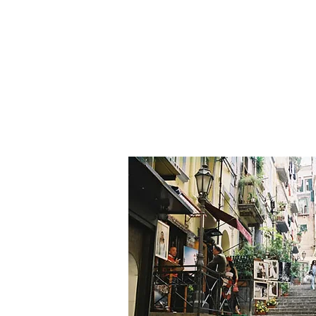
התחבר / הרשם
נו
More