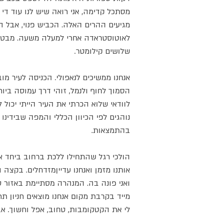
מסתכל קדימה, אני רואה שיש לנו עוד די 
מגיעים ההרים האלה. הכביש פנוי, אבל הנ
לאוטוסטראדה אחרי למעלה משעה. מבט 
שלושים קילומטר.
אנחנו ממשיכים לנאפולי. הכניסה לעיר מו
הסמוך לחוף ולנמל, זוהי דרך עמוסה ביות
לוודאי שלוא הכרתי את העיר הייתי יכול 
נוהגים לפי הכיוון הכללי והמפה שבידינו 
בהתמצאות.
הולכי רגל שהתחילו ללכת ברחוב ביחד את
אותנו מזמן ואנחנו עדייןמזדחלים. בקצה 
ואני פונה בה. המנהרה מסתיימת באזור ס
מייד בקרבת מקום אנחנו מוצאים חניון תת
לי את הקטקומבות, טחוב, אפל וחשוך. א