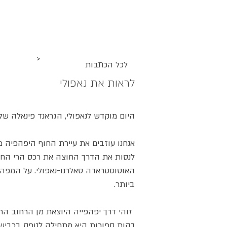
ג
אקומו
של
אתר האוכל
מתכונים
סדנאות
'
>
לכל הכתבות
לראות את נאפולי
היום מוקדש לנאפולי, הגראנד פינאלה של 
אנחנו עוזבים את עיירת החוף היפהפיה מא
לנסות את הדרך החוצה את רכס הרי החוף
האוטוסטראדה סאלרנו-נאפולי. על המפה,
ביותר.
זוהי דרך יפהפייה היוצאת מן הרחוב הרא
דקות ספורות היא מתחילה לטפס בכבישים