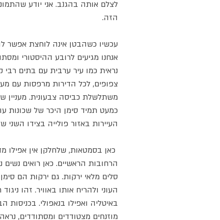
לצלם אותה בהגנב. אני יודע שהתמו
הזה.
עכשיו כשהבטן אינה לוחצת אפשר לה
אנחנו מגיעים לרובע ההיסטורי ומסתו
נראית כמו עיר ערבית עם בתים רבי 
צפופים, לכל הדירות מרפסות עם מע
משתלשלת כביסה צבעונית. מעניין ש
כמעט תמיד סימן היכר של שכונות עו
העיירות באזור פולייה בצידו השני ש
כאן בסמטאות, שלחלקן אין אפילו מדר
הרחובות הראשיים. כאן רואים נשים נ
סלים מלאי ירקות. גם ירקות הם סימן
העוני ולהריח אותו באוויר. זהו ניגוד
באיטליה ואפילו בנאפולי. בכניסות ה
מוזנחים מצטודדים ומסתודדים, נראה 