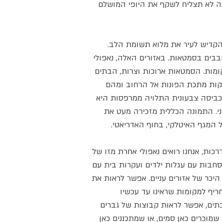
נה לא תצליח לשקף את היופי המושלם
קדיש לעיר את מלוא תשומת הלב.
בבים בסמטאות. באזורים האלה, נאפולי
קומות. הסמטאות ארוכות וצרות, הבתים
קות מתכת הפונות אל הרחוב ומהם
כביסה צבעונית התלויה ממרפסות היא
ני. התמונה הכללית מזכירה מעט את
ל המגף האיטלקי, בחוף האדריאטי.
כות, אנחנו רואים נאפולי אחרת מזו של
סחבות עם עגלות ילדים ועקרות בית עם
 היכר של אזורים עניים. אפשר לראות את
 חריף למקומות שראינו עד עכשיו
בתים, אפשר לראות קבוצות של גברים
שמוכרים כאן סמים, או שמתכננים כאן