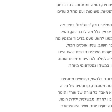
חתית, הומה ומוזנחת. זהו בדיוק
נטיות, פשוטות ועם קהל סועדים
לצר זורק 'בונג'ורנו' בחצי פה
יט אין כלל מה לדבר כאן, והוא
מנו להאט מעט בדיבור ומזמין מה
 חשוב. שנינו אוכלים הכול,
לפעמים מאכלים חדשים שאם היינו
שלעולם לא היינו מזמינים אותם.
 במשהו גסטרונומי מיוחד.
וטב בלזאמי, קישואים מטוגנים
טה מטוגנות, קרוקטים של פירה
הוא מאבד כל צורה של אורז והופך
כין למדתי מבשלנית ילידת רומא,
 זה טעים יותר. שאר האנטיפסטי