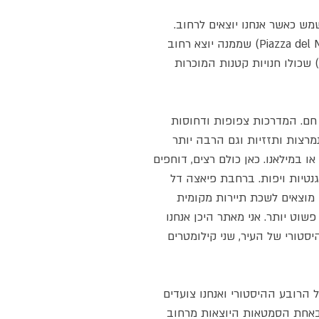
ש כאשר אנחנו יוצאים לרחוב.
אנחנו נמצאים בפיאצה דל מרטירי (Piazza del Martiri) שממנה יוצא רחוב
לא רחב במיוחד, רחוב קיאיה (Via Chiaja) שכולו חנויות קטנות המוכרות
 חם. המדרכות צפופות ודחוסות
נמרצות ותזזיות וגם הרבה יותר
 במילאנו. כאן כולם רצים, דוחפים
גנטיות ויפות. ברחבת פיאצה דל
Piazza del Plebisci) אנחנו מוצאים לשכת תיירות מקומית
שוט יותר. אני מאתר היכן אנחנו
סטורי של העיר, שני קילומטרים
 הרובע ההיסטורי ואנחנו צועדים
יוון פיאצה דנטה (Piazza Dante). באחת הסמטאות היוצאות מרחוב