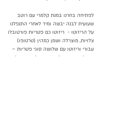
לפתיחה בחרנו במנת קלמרי עם רוטב
שעועית לבנה יבשה ומיד לאחרי התנפלנו
על הריזוטו - ריזוטו כם פטריות פורטובלו
צלויות, מוצרלה ושמן כמהין (טרטופו)
עבורי וריזוטו עם שלושה סוגי פטריות –
פורצ'יני, פורטובלו ושיטקה לזוגתי. על
השולחן הונחה כוס ובה כמה גריסיני
מיוחדים בסגנון המקום. הם והמים
המינרליים (תוצרת איטליה, כמובן) השלימו
ארוחה פשוטה ומצוינת.
יצאנו שבעים ומרוצים והבטחנו לעצמנו
לנסות לשחזר את המנות המופלאות האלה
גם במטבחנו הפרטי בארץ.