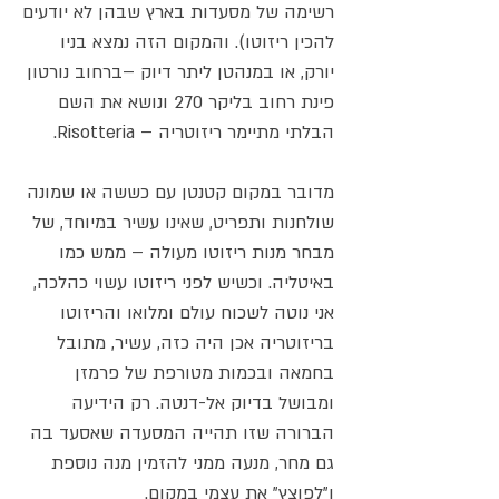
רשימה של מסעדות בארץ שבהן לא יודעים
להכין ריזוטו). והמקום הזה נמצא בניו
יורק, או במנהטן ליתר דיוק –ברחוב נורטון
פינת רחוב בליקר 270 ונושא את השם
הבלתי מתיימר ריזוטריה – Risotteria.
מדובר במקום קטנטן עם כששה או שמונה
שולחנות ותפריט, שאינו עשיר במיוחד, של
מבחר מנות ריזוטו מעולה – ממש כמו
באיטליה. וכשיש לפני ריזוטו עשוי כהלכה,
אני נוטה לשכוח עולם ומלואו והריזוטו
בריזוטריה אכן היה כזה, עשיר, מתובל
בחמאה ובכמות מטורפת של פרמזן
ומבושל בדיוק אל-דנטה. רק הידיעה
הברורה שזו תהייה המסעדה שאסעד בה
גם מחר, מנעה ממני להזמין מנה נוספת
ו"לפוצץ" את עצמי במקום.