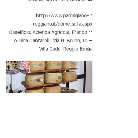
http://www.parmigiano-
*
reggiano.it/come_si_fa.aspx
** Caseificio, Azienda Agricola, Franco
e Dina Cantarelli, Via G. Bruno, 10 –
Villa Cade, Reggio Emilia
עובדות שכדאי לדעת על אודות פרמיג'אנו:
שלושה מיליון, שמונים אלף וחמש מאות
גלילי (חריצי) פרמיג'אנו, ייוצרו בשנת 2004