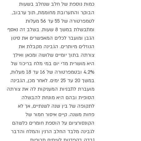
כמות נוספת של חלב שנחלב בשעות
הבוקר והתערובת מחוממת, תוך ערבוב,
לטמפרטורה של 55 עד 56 מעלות
ומתבשלת במשך 8 שעות. בשלב זה נאסף
הגבן ומועבר לכלים המאפשרים את סינון
הנוזלים מיותרים. הגבינה מקבלת את
צורתה בתוך יומיים שלושה ומכאן ואילך
היא מושרית מדי יום במי מלח בריכוז של
4.2% ובטמפרטורה של 16 עד 18 מעלות,
במשך 20 עד 25 ימים. לאחר מכן, הגבינה
מועברת לתבניות המעניקות לה את צורתה
הסופית ובהם היא מונחת להבשלה
לתקופה של בין שנה לשנתיים, אך לא
פחות משנה. קיים איסור חמור של
הקונסורציום על הוספת חומרים כלשהם
לגבינה מלבד החלב הרנין והמלח והדבר
נבדק בקפדנות לעיתים תכופות.