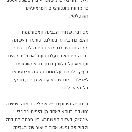
גלילי (חריצי) פרמיג'אנו, ייוצרו בשנת 2004,
כך מדווח קונסורציום הפרמיג'אנו
האיטלקי*.
מסתבר, שזוהי הגבינה המפורסמת
והנצרכת ביותר בעולם. וטעימה ראשונה
ממנה תבהיר לנו מהי הסיבה לכך. זוהי
גבינה פיקנטית בעלת טעם "אגוזי" במקצת
ועקצוץ קל בלשון ובחך והיא משמשת
בעיקר לגירוד על מנות פסטה וריזוטו או
לאכילה כמות שהיא עם שמן זית, חומץ
בלזמי או לחם.
ברחביה הירוקים של אמיליה רומנה, שאינה
נחשבת דווקא לאחד מן היפים בחבלי
איטליה, באזור המשתרע בין פרמה למודנה
ולבולוניה נמצא אזור הייצור של הגבינה