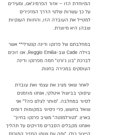
המיוחדת הזו – אזור הפרמיג'אנו, ומעידים
על כך עשרות שלטי הדרך המזכירים
למטייל את העובדה הזו, והחוות הענקיות
שבהן היא מיוצרת.
במחלבתם של פרנקו ודינה קנטרלי** אשר
בוילה Cade שב-Reggio Emilia, אנו זוכים
לברכת "בון ג'ורנו" חמה מפרנקו ודינה
העוסקים במכירה בחנות.
לאחר שאני מציג את עצמי ואת עובדת
עיסוקי בבישול איטלקי, אנחנו מוזמנים
לסיור במחלבה. "מותר לצלם פה?" אני
שואל בחשש, פרי ניסיוני במקומות דומים
בארץ. "נטורלמנטה" משיב פרנקו בחיוך'
ואנחנו מקבלים הסברים מדויקים על תהליך
הייצור כולו. "ומה עם שומן החזיר המוכנס