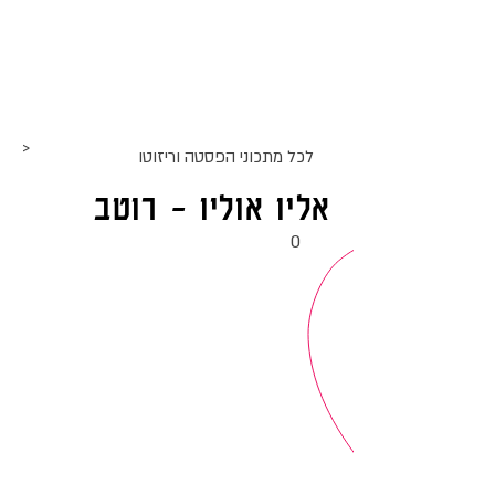
אתר האוכל
ג
אקומו
של
'
>
לכל מתכוני ה
פסטה וריזוטו
אליו אוליו - רוטב
0