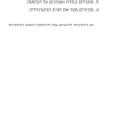
מתבלים במלח ושופכים על הפסטה.
מפזרים מעל את יתרת הפטרוזיליה.
יש הנוהגים להוציא את פרוסות השום וחתיכות
הפלפל מהשמן לאחר טיגונן
אתר האוכל
ג
אקומו
של
'
כל הזכויות שמורות @
2024