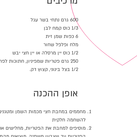
מרכיבים
600 גרם נתחי בשר עגל
1/3 כוס קמח לבן
6 כפות שמן זית
מלח ופלפל שחור
1/2 כוס יין מרסלה או יין חצי יבש
250 גרם פטריות שמפיניון, חתוכות לפרוסות
1/2 בצל בינוני, קצוץ דק.
אופן ההכנה
מחממים במחבת חצי מכמות השמן ומטגנים
להשחמה חלקית
מוסיפים למחבת את הפטריות, מחלישים את
הפטריות עד שצבען משתנה. מוציאים מהמ