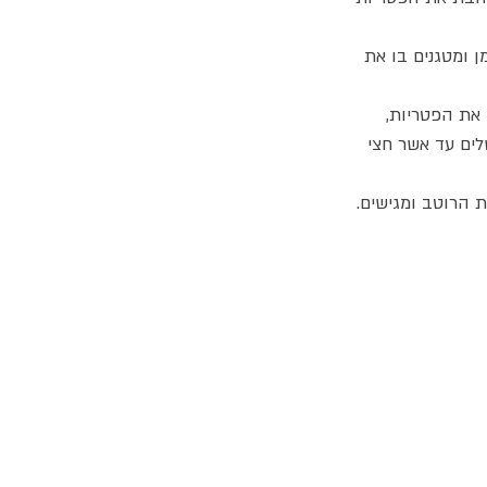
 ומטגנים בו את
את הפטריות,
לים עד אשר חצי
 הרוטב ומגישים.
ג
אקומו
של
אתר האוכל
'