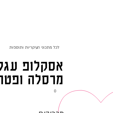
ג
אקומו
של
אתר האוכל
מתכונים
סדנאות
'
לכל מתכוני ה
עיקריות ותוספות
אסקלופ עגל 
מרסלה ופטרי
0