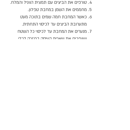
טורפים את הביצים עם תמצית הווניל והמלח.
מחממים את השמן במחבת טפלון.
כאשר המחבת חמה שמים בתוכה מעט
מתערובת הביצים עד לכיסוי התחתית.
מנערים את המחבת עד לכיסוי כל השטח
ושופכים את שארית העיסה בחזרה לכלי.
מטגנים את החביתית עד שהיא מתחילה
להזהיב, הופכים אותה בעדינות ומטגנים גם את
צידה השני. מוציאים מהמחבת ומניחים על נייר
סופג.
ממשיכים לטגן את שאר החביתית עד שנגמרת
העיסה.
בעוד החביתיות חמות, מניחים על קצה של כל
חביתית כ-2 כפיות מהמילוי, מגלגלים לצורת
אצבע, מפזרים מעל אבקת סוכר ומעט קינמון
ומגישים חם.