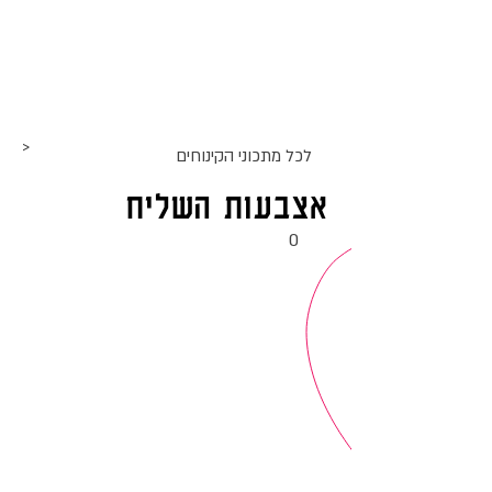
אתר האוכל
ג
אקומו
של
'
>
לכל מתכוני ה
קינוחים
אצבעות השליח
0