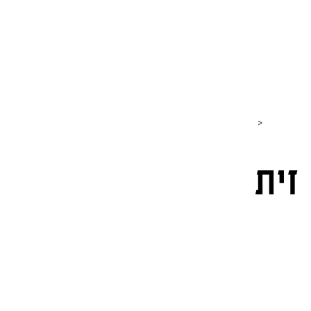
חנות
כתבות וטיולים
גבינות
סרטונים
כותבים עלי
>
זית