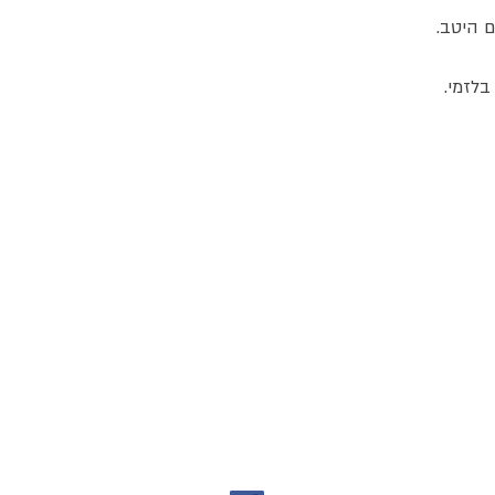
ם היטב.
לזמי.
ג
אקומו
של
אתר האוכל
'
כל הזכויות שמורות @ 2024