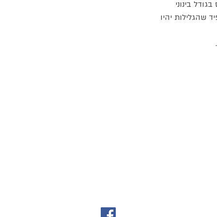
גודל בינוני
ד שהגלילות יהיו
ג
אקומו
של
אתר האוכל
'
כל הזכויות שמורות @ 2024