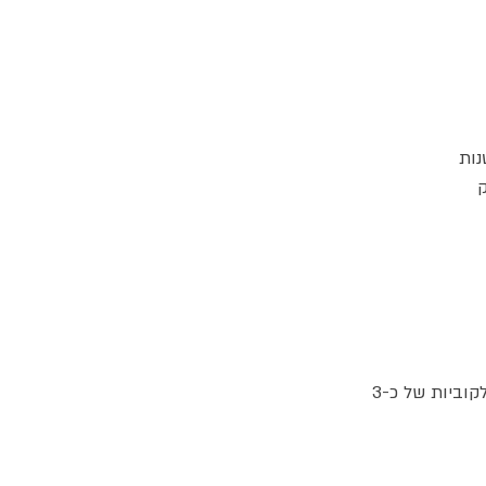
400 גרם דג טונה טרי, או סלמון, חתוך לקוביות של כ-3