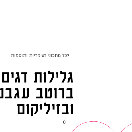
ג
אקומו
של
אתר האוכל
מתכונים
סדנאות
'
לכל מתכוני ה
עיקריות ותוספות
גלילות דגים
ברוטב עגבני
ובזיליקום
0