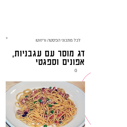
אתר האוכל
ג
אקומו
של
'
>
לכל מתכוני ה
פסטה וריזוטו
דג מוסר עם עגבניות,
אפונים וספגטי
0