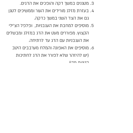
מטגנים במשך דקה והופכים את הדגים.
בעזרת מזלג מורידים את העור וממשיכים לטגן
גם את הצד השני במשך כדקה.
מוסיפים למחבת את העגבניות, ופלפל הצ'ילי
הקצוץ. מפוררים מעט את הדג במזלג ומבשלים
את העגבניות עם הדג עד לרתיחה.
מוסיפים את האפונה והמלח מערבבים היטב
(יש להיזהר שלא לפורר את הדג לחתיכות
קטנות מדי).
מוסיפים למחבת את הפסטה שבושלה זה
עתה.
בוחשים על האש במשך דקה אחת מפזרים
מעל בזיליקום קצוץ טרי ומגישים.
אתר האוכל