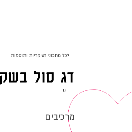
ג
אקומו
של
אתר האוכל
מתכונים
סדנאות
'
לכל מתכוני ה
עיקריות ותוספות
דג סול בשקד
0
מרכיבים