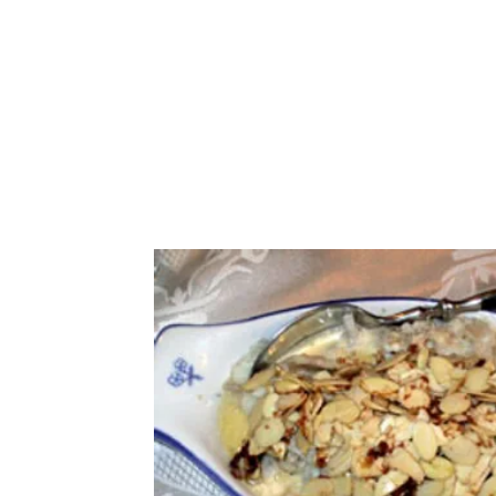
התחבר / הרשם
נו
More