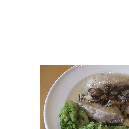
התחבר / הרשם
נו
More