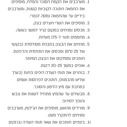
מערבבים את הקמח הסוכר והמלח, מוסיפים
את החמאה חתוכה לקוביות קטנות, ומערבבים
בידיים עד שהחמאה נמסה לגמרי.
מוסיפים את השרי ויוצרים בצק.
מכסים ומניחים במקום קריר למשך כשעה.
מחממים תנור ל-175 מעלות.
מניחים את הבצק בתבנית מסולסלת (בקוטר
של 25 ס"מ) ומכסים את התחתית והדפנות.
חותכים ומסלקים את הבצק המיותר.
אופים במשך 20-25 דקות.
בוחרים את תותי השדה היפים פחות (בערך
שליש מהכמות), חתוכים לפרוסות ושמים
במחבת עם מיץ הלימון והסוכר.
מבשלים עד שהמיץ מתחיל לשנות את צבעו
והופך לסירופ.
מורידים מהאש, מוסיפים את הג'לטין, מערבבים
ומניחים להתקרר מעט.
בינתיים חותכים את שאר תותי השדה ובוזקים