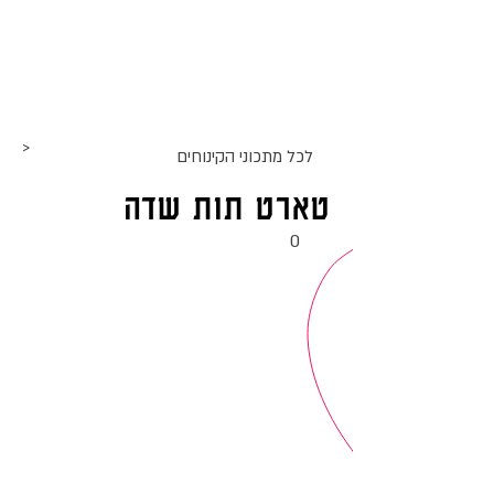
אתר האוכל
ג
אקומו
של
'
>
לכל מתכוני ה
קינוחים
טארט תות שדה
0