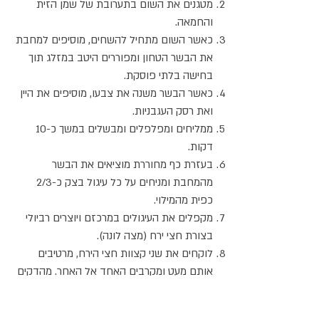
מטגנים את השום בתערובת של שמן הזית
והחמאה.
כאשר השום מתחיל להשחים, מוסיפים למחבת
את הבשר הטחון ומפוררים היטב במזלג תוך
בחישה בלתי פוסקת.
כאשר הבשר משנה את צבעו, מוסיפים את היין
ואת רסק העגבניות.
ממליחים ומפלפלים ומבשלים במשך כ-10
דקות.
בעזרת כף מחוררת מוציאים את הבשר
מהמחבת ומניחים על כל עיגול בצק כ-2/3
כפית מהמילוי.
מקפלים את העיגולים במרכזם ויוצרים רביולי
בצורת חצי ירח (מצה לונה).
לוקחים את שני קצוות חצי הירח, מרטיבים
אותם מעט ומקרבים האחד אל האחר. מהדקים
את הקצוות האחד לשני.
מבשלים את הטורטליני במים רותחים עם מלח