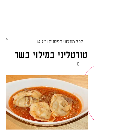
אתר האוכל
ג
אקומו
של
'
>
לכל מתכוני ה
פסטה וריזוטו
טורטליני במילוי בשר
0