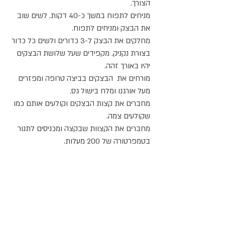
הצורך.
מניחים לתפוח במשך כ-40 דקות. לשים שוב
את הבצק ומניחים לתפוח.
מחלקים את הבצק ל-3 כדורים ולשים כל כדור
בצורת נקניק. מקפידים שעל שלושת הבצקים
יהיו באורך זהה.
מורחים את הבצקים בביצה טרופה ומפזרים
מעל אורגנו ומלח בישול גס.
מחברים את קצות הבצקים וקולעים אותם כמו
שקולעים צמה.
מחברים את הקצוות שבקצה ומכניסים לתנור
בטמפרטורה של 200 מעלות.
אופים במשך 20 עד 25 דקות ומכבים את
התנור.
פותחים את דלת התנור ומשאירים את הלחם
בתוכו במשך 10 דקות.
מגישים חם עם חמאה פיקנטית או עם גבינת
גורגונזולה, פקורינו או פרמזן.