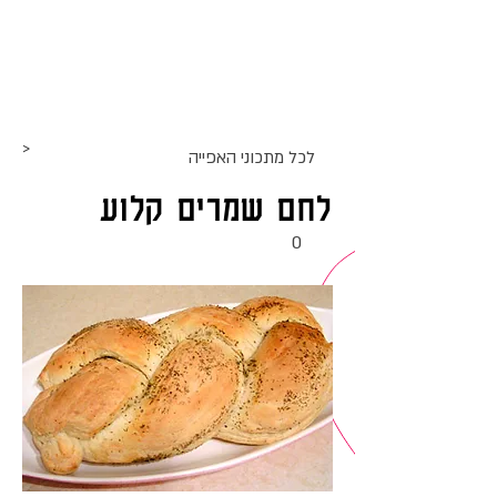
אתר האוכל
ג
אקומו
של
'
>
לכל מתכוני ה
אפייה
לחם שמרים קלוע
0