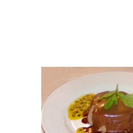
התחבר / הרשם
נו
More