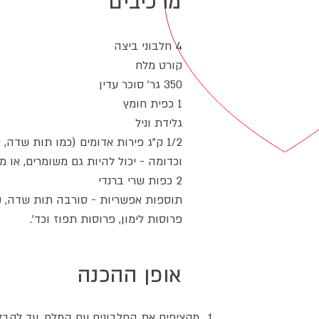
מרכיבים
4 חלבוני ביצה
קורט מלח
350 גר' סוכר עדין
1 כפית חומץ
גלידת וניל
1/2 ק"ג פירות אדומים (כמו תות שדה, 
וכדומה - יכול להיות גם משומרים, או מ
2 כפות שרי ברנדי
תוספות אפשריות - סורבה תות שדה, קצ
פרוסות לימון, פרוסות תפוז וכד'.
אופן ההכנה
מקציפים את החלבונים עם המלח, עד לקבלת