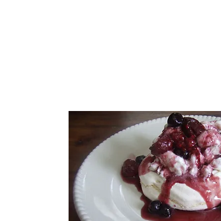
התחבר / הרשם
נו
More