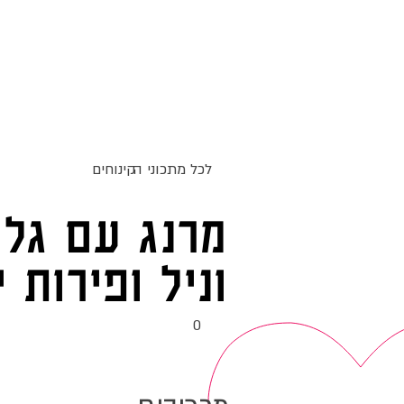
ג
אקומו
של
אתר האוכל
מתכונים
סדנאות
'
לכל מתכוני ה
קינוחים
מרנג עם גלי
וניל ופירות י
0