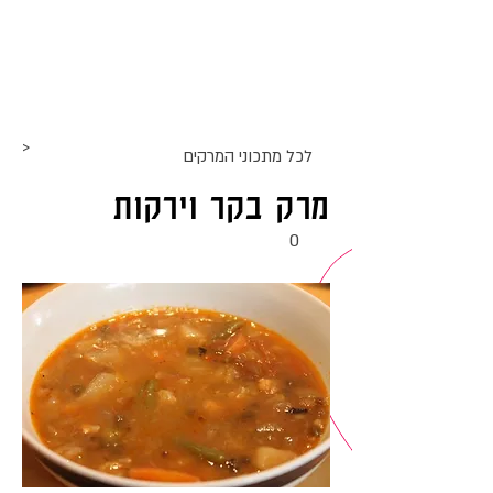
אתר האוכל
ג
אקומו
של
'
>
לכל מתכוני ה
מרקים
מרק בקר וירקות
0