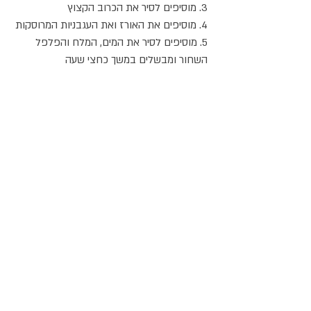
3. מוסיפים לסיר את הכרוב הקצוץ
4. מוסיפים את האורז ואת העגבניות המרוסקות
5. מוסיפים לסיר את המים, המלח והפלפל
השחור ומבשלים במשך כחצי שעה
6. מניחים למרק להתקרר במשך הלילה במקרר
ולמחרת מרתיחים אותו שנית לפני ההגשה
לשולחן.
אתר האוכל
ג
אקומו
של
'
כל הזכויות שמורות @
2024