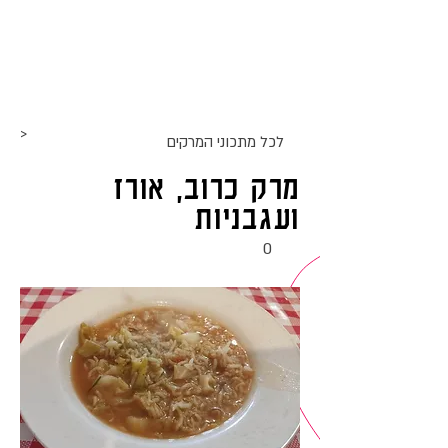
אתר האוכל
ג
אקומו
של
'
>
לכל מתכוני ה
מרקים
מרק כרוב, אורז
ועגבניות
0