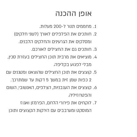
אופן ההכנה
מחממים תנור ל-200 מעלות.
חותכים את הפלפלים לאורך (לשני חלקים)
ומסלקים את הגרעינים והחלקים הלבנים.
חותכים גם את החצילים לאורכם.
מוציאים את מרבית תוכן החצילים בעזרת סכין,
מבלי לפגוע בקליפה.
קוצצים את תוכן החצילים שהוצאנו ומטגנים עם
2 כפות שמן זית במשך 5 דקות עד שמתרכך.
קוצצים את העגבניות, הצלפים, האנשובי, השום
והפטרוזיליה.
לוקחים את פירורי הלחם, הפרמזן ואגוז
המוסקט ומערבבים עם הירקות הקצוצים ותוכן
החצילים שטוגן, כולל השמן שבו הם טוגנו.
ממלאים את חצאי החצילים והפלפלים
בתערובת.