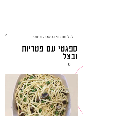
אתר האוכל
ג
אקומו
של
'
>
לכל מתכוני ה
פסטה וריזוטו
ספגטי עם פטריות
ובצל
0