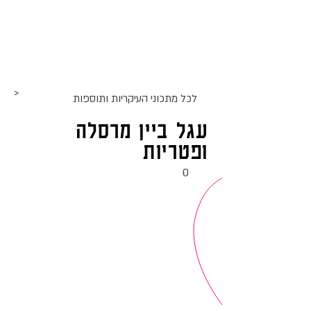
אתר האוכל
ג
אקומו
של
'
>
לכל מתכוני ה
עיקריות ותוספות
עגל ביין מרסלה
ופטריות
0