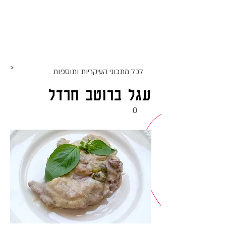
אתר האוכל
ג
אקומו
של
'
>
לכל מתכוני ה
עיקריות ותוספות
עגל ברוטב חרדל
0