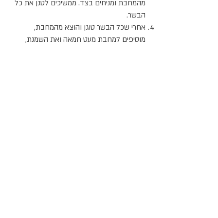
מהמחבת ומניחים בצד. ממשיכים לטגן את כל
הבשר.
אחרי שכל הבשר טוגן והוצא מהמחבת,
מוסיפים למחבת מעט חמאה ואת השמנת,
החרדל, הרוזמרין, המלח והפלפל השחור.
מביאים לרתיחה. מחזירים למחבת את הבשר
לחצי דקה נוספת ומגישים.
אתר האוכל
ג
אקומו
של
'
כל הזכויות שמורות @
2024