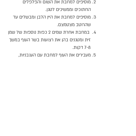
מוסיפים למחבת את השום והפלפלים
החתוכים וממשיכים לטגן.
מוסיפים למחבת את היין הלבן ומבשלים עד
שהרוטב מצטמצם.
במחבת אחרת שמים 2 כפות נוספות של שמן
זית ומטגנים בהן את רצועות בשר העוף במשך
7-8 דקות.
מעבירים את העוף למחבת עם העגבניות,
מוסיפים פלפלוני צ'ילי ומלח ו-1/2 כוסית יין לבן.
מבשלים ביחד 3 עד 4 דקות.
מוסיפים את הפסטה שבושלה זה עתה.
מפזרים מעל עלי רוזמרין ומגישים חם.
אתר האוכל
ג
אקומו
של
'