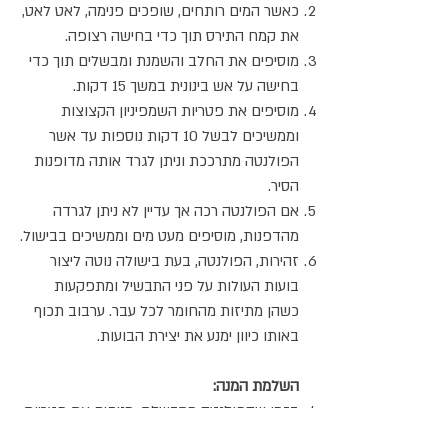
כאשר המים רותחים, שופכים פנימה, לאט לאט,
את קמח התירס תוך כדי בחישה רצופה.
מוסיפים את החלב והשמנת ומבשלים תוך כדי
בחישה על אש בינונית במשך 15 דקות.
מוסיפים את פטריות השמפיניון הקצוצות
וממשיכים לבשל 10 דקות נוספות עד אשר
הפולנטה מתרככת וניתן לגרד אותה מדופנות
הסיר.
אם הפולנטה רכה אך עדיין לא ניתן לגרדה
מהדפנות, מוסיפים מעט מים וממשיכים בבישול.
זהירות, הפולנטה, בעת בישולה נוטה ליצור
בועות העולות על פני התבשיל ומתפקעות
כשהן מתיזות מהחומר לכל עבר. ערבוב תכוף
באותו כיוון ימנע את יצירת הבועות.
השלמת המנה:
בזמן שהפולנטה מתבשלת, מניחים את פטריות
הפורטובלו על מחבת פסים לוהטת וצולים אותן