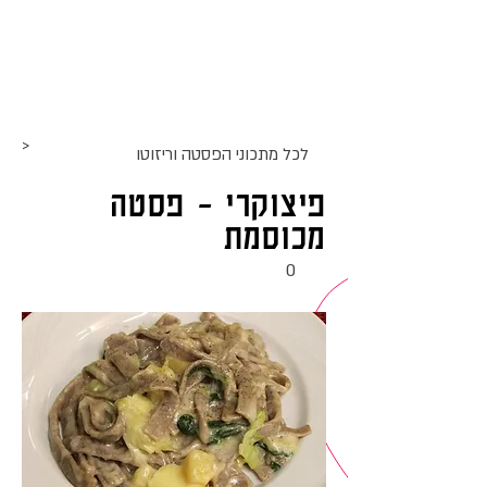
אתר האוכל
ג
אקומו
של
'
>
לכל מתכוני ה
פסטה וריזוטו
פיצוקרי - פסטה
מכוסמת
0