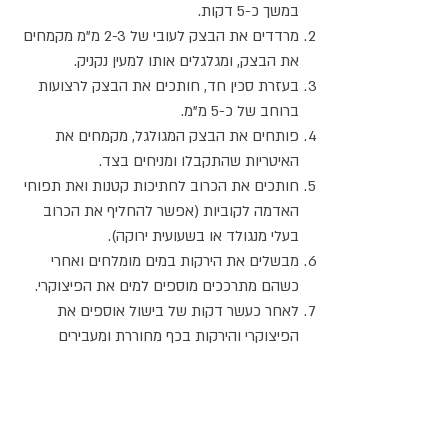
במשך כ-5 דקות.
מרדדים את הבצק לעובי של 2-3 מ"מ מקמחים
את הבצק, ומגלגלים אותו למעין נקניק.
בעזרת סכין חד, חותכים את הבצק לרצועות
ברוחב של כ-5 מ"מ.
פותחים את הבצק המגולגל, מקמחים את
האיטריות שהתקבלו ומניחים בצד.
חותכים את הכרוב לחתיכות קטנות ואת תפוחי
האדמה לקוביות (אפשר להחליף את הכרוב
בעלי מנגולד או בשעועית ירוקה).
מבשלים את הירקות במים מומלחים ואחרי
כשהם מתרככים מוספים למים את הפיצוקרי.
לאחר כעשר דקות של בישול אוספים את
הפיצוקרי והירקות בכף מחוררת ומעבירים
למחבת חמה מאוד.
מפזרים מעל גבינת פרמזן מגורדת ופתיתי
גבינת קזרה.
בוחשים ומוסיפים שוב גבינות עד שמסיימים את