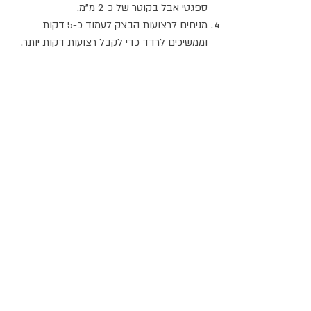
ספגטי אבל בקוטר של כ-2 מ"מ.
מניחים לרצועות הבצק לעמוד כ-5 דקות
וממשיכים לרדד כדי לקבל רצועות דקות יותר.
מבשלים את הפסטה 5 דקות במים רותחים עם
מלח ומתבלים ברוטב כלשהו.
אתר האוכל
ג
אקומו
של
'
כל הזכויות שמורות @
2024