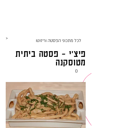
אתר האוכל
ג
אקומו
של
'
>
לכל מתכוני ה
פסטה וריזוטו
פיצ'י - פסטה ביתית
מטוסקנה
0