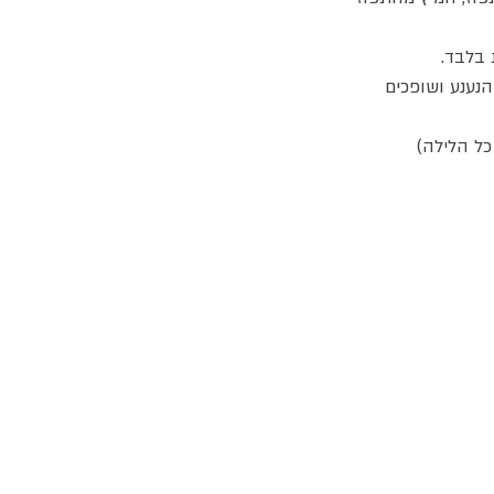
בלבד.
נענע ושופכים
ל הלילה)
ג
אקומו
של
אתר האוכל
'