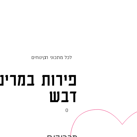
ג
אקומו
של
אתר האוכל
מתכונים
סדנאות
'
לכל מתכוני ה
קינוחים
פירות במרינד
דבש
0