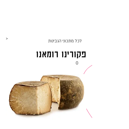
אתר האוכל
ג
אקומו
של
'
>
לכל מתכוני ה
גבינות
פקורינו רומאנו
0