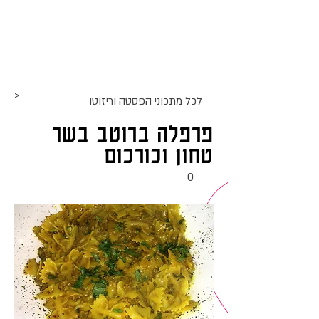
אתר האוכל
ג
אקומו
של
'
>
לכל מתכוני ה
פסטה וריזוטו
פרפלה ברוטב בשר
טחון וכורכום
0