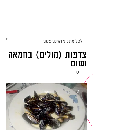
אתר האוכל
ג
אקומו
של
'
>
לכל מתכוני ה
אנטיפסטי
צדפות (מולים) בחמאה
ושום
0