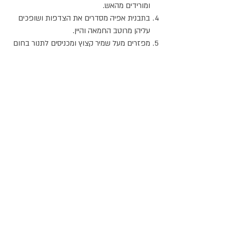
ומורידים מהאש.
בתבנית אפיה מסדרים את הצדפות ושופכים
עליהן מרוטב החמאה והיין.
מפזרים מעל שמיר קצוץ ומכניסים לתנור בחום
גבוה ל5- דקות.
מגישים חם, עם פרוסת לימון.
אתר האוכל
ג
אקומו
של
'
כל הזכויות שמורות @
2024