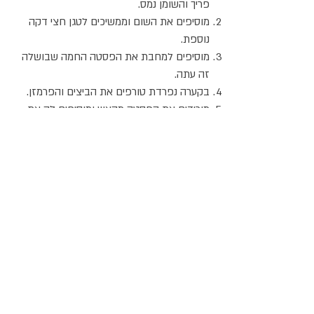
פריך והשומן נמס.
מוסיפים את השום וממשיכים לטגן חצי דקה
נוספת.
מוסיפים למחבת את הפסטה החמה שבושלה
זה עתה.
בקערה נפרדת טורפים את הביצים והפרמזן.
מורידים את הפסטה מהאש ומוסיפים לה את
הביצים והגבינה.
בוחשים היטב עד שהרוטב מתעבה, מוסיפים
פלפל שחור ומלח ומגישים.
אתר האוכל
ג
אקומו
של
'
כל הזכויות שמורות @