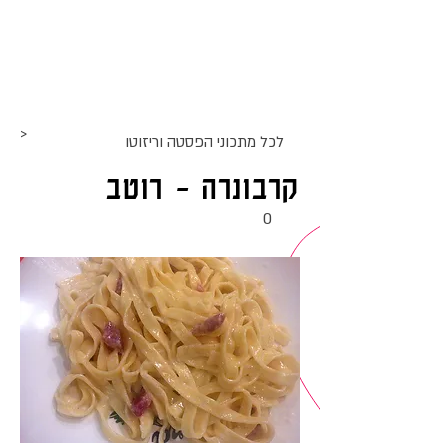
אתר האוכל
ג
אקומו
של
'
>
לכל מתכוני ה
פסטה וריזוטו
קרבונרה - רוטב
0