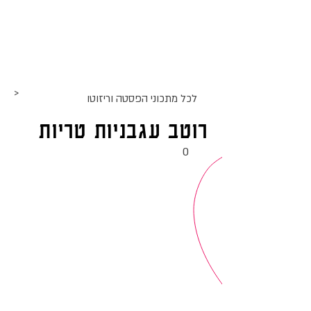
אתר האוכל
ג
אקומו
של
'
>
לכל מתכוני ה
פסטה וריזוטו
רוטב עגבניות טריות
0