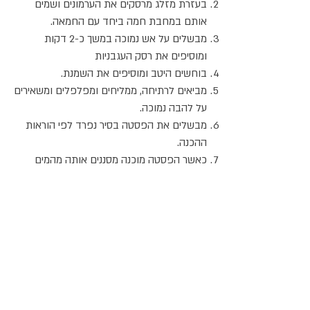
בעזרת מזלג מרסקים את הערמונים ושמים
אותם במחבת חמה ביחד עם החמאה.
מבשלים על אש נמוכה במשך כ-2 דקות
ומוסיפים את רסק העגבניות
בוחשים היטב ומוסיפים את השמנת.
מביאים לרתיחה, ממליחים ומפלפלים ומשאירים
על להבה נמוכה.
מבשלים את הפסטה בסיר נפרד לפי הוראות
ההכנה.
כאשר הפסטה מוכנה מסננים אותה מהמים
ומעבירים למחבת עם הערמונים.
מבשלים על אש בינונית במשך כשתי דקות
ומגישים מיד.
אם הרוטב מסמיך מעט יש להוסיף לו מהמים
שבהם בושלה הפסטה.