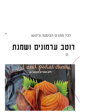
אתר האוכל
ג
אקומו
של
'
>
לכל מתכוני ה
פסטה וריזוטו
רוטב ערמונים ושמנת
0