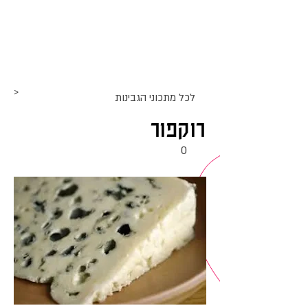
אתר האוכל
ג
אקומו
של
'
>
לכל מתכוני ה
גבינות
רוקפור
0