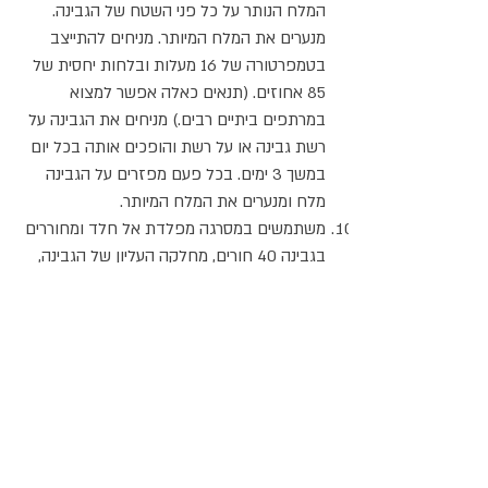
המלח הנותר על כל פני השטח של הגבינה.
מנערים את המלח המיותר. מניחים להתייצב
בטמפרטורה של 16 מעלות ובלחות יחסית של
85 אחוזים. (תנאים כאלה אפשר למצוא
במרתפים ביתיים רבים.) מניחים את הגבינה על
רשת גבינה או על רשת והופכים אותה בכל יום
במשך 3 ימים. בכל פעם מפזרים על הגבינה
מלח ומנערים את המלח המיותר.
משתמשים במסרגה מפלדת אל חלד ומחוררים
בגבינה 40 חורים, מחלקה העליון של הגבינה,
עד תחתיתה. מיישנים את הגבינה בטמפרטורה
של 10 מעלות ובלחות יחסית של 95 אחוז.
(מקרר ביתי נוסף עם קערת מים פתוחה
בתחתיתו יתאימו היטב.) עדיף להעמיד את
הגבינה על צידה בתוך עריסה מעץ. בכל ארבעה
ימים מסובבים את הגבינה רבע סיבוב. העובש
יופיע בתוך 10 ימים.
אחרי 30 יום פני הגבינה יהיו מכוסים בעובש