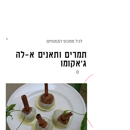
אתר האוכל
ג
אקומו
של
'
>
לכל מתכוני ה
קינוחים
תמרים ותאנים א-לה
ג'אקומו
0