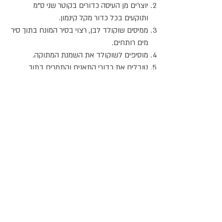
יוצרים מן העיסה כדורים בקוטר שני ס"מ
ותוקעים בכל כדור מקל קינמון.
ממיסים שוקולד לבן, רצוי בסיר המונח בתוך סיר
מים רותחים.
מוסיפים לשוקולד את השמנת המתוקה.
טובלים את כדורי התאנים והתמרים בתוך
השוקולד המומס. מוציאים ומניחים על נייר
אלומיניום.
כאשר השוקולד מתקשה אפשר להגיש.
אתר האוכל
ג
אקומו
של
'
כל הזכויות שמורות @
2024