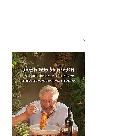
אתר האוכל
ג
אקומו
של
'