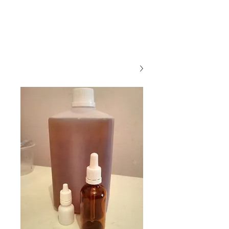
אתר האוכל
ג
אקומו
של
'