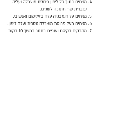
מניחים בתוך כל לימון פרוסת מוצרלה ועליה
עגבניית שרי חתוכה לשניים.
מניחים על העגבנייה עלה בזיליקום ואנשובי.
מניחים מעל פרוסת מוצרלה נוספת ועלה לימון.
מהדקים בקיסם ואופים בתנור במשך 10 דקות
ב-180 מעלות.
אוכלים את התוך בלבד, ללא קליפת הלימון.
אתר האוכל
ג
אקומו
של
'
כל הזכויות שמורות @
2024