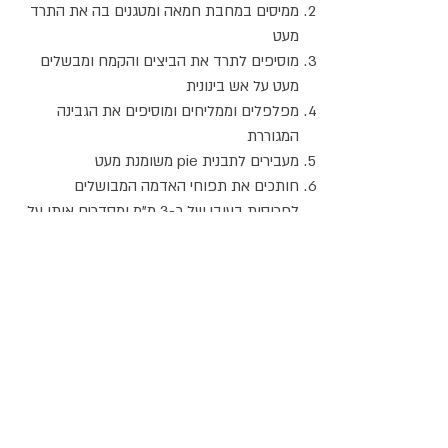
ממיסים במחבת חמאה ומטגנים בה את התרד
מעט
מוסיפים לתרד את הביצים והקמח ומבשלים
מעט על אש בינונית
מפלפלים וממליחים ומוסיפים את הגבינה
המגוררת
מעבירים לתבנית pie משומנת מעט
חותכים את תפוחי האדמה המבושלים
לפרוסות בעובי של כ-3 מ"מ ומסדרים אותן על
התרד
מפזרים מעל עוד מעט גבינה מגוררת ואופים
בתנור בחום של 200 מעלות במשך ה-15 דקות.
אתר האוכל