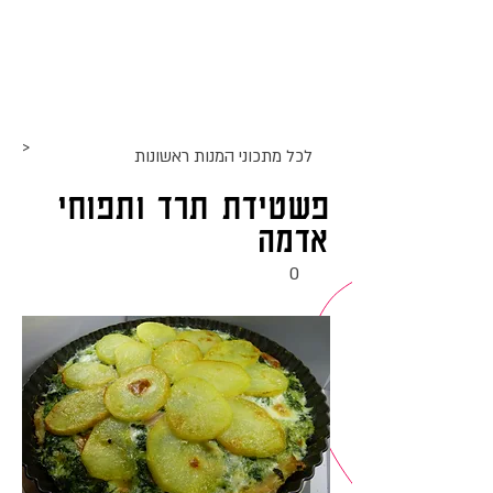
אתר האוכל
ג
אקומו
של
'
>
לכל מתכוני ה
מנות ראשונות
פשטידת תרד ותפוחי
אדמה
0