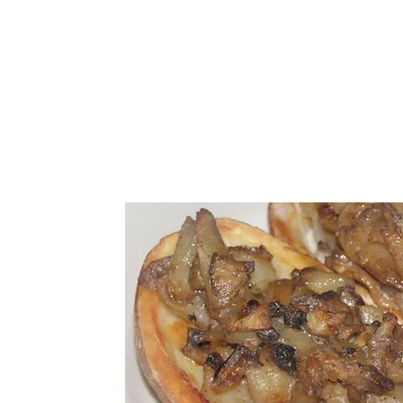
התחבר / הרשם
נו
More